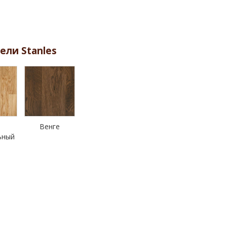
ели Stanles
Венге
ьный