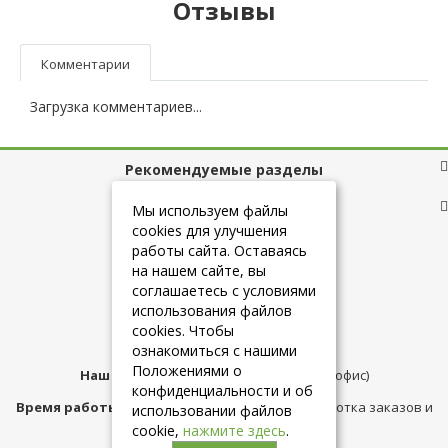
Отзывы
Комментарии
Загрузка комментариев...
Рекомендуемые разделы
Полезные ссылки
Мы используем файлы
cookies для улучшения
работы сайта. Оставаясь
на нашем сайте, вы
+7 (925) 084-10-60
соглашаетесь с условиями
использования файлов
cookies. Чтобы
info@belmebelshop.ru
ознакомиться с нашими
Положениями о
Наш адрес:
Москва
,
ул.Плещеева д.12 (офис)
конфиденциальности и об
Время работы магазина:
с 10:00 до 21:00 (обработка заказов и
использовании файлов
консультация)
cookie,
нажмите здесь
.