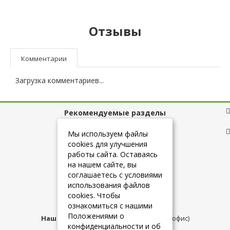
Отзывы
Комментарии
Загрузка комментариев...
Рекомендуемые разделы
Полезные ссылки
Мы используем файлы
cookies для улучшения
работы сайта. Оставаясь
на нашем сайте, вы
+7 (925) 084-10-60
соглашаетесь с условиями
использования файлов
cookies. Чтобы
info@belmebelshop.ru
ознакомиться с нашими
Положениями о
Наш адрес:
Москва
,
ул.Плещеева д.12 (офис)
конфиденциальности и об