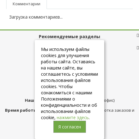
Комментарии
Загрузка комментариев...
Рекомендуемые разделы
Полезные ссылки
Мы используем файлы
cookies для улучшения
работы сайта. Оставаясь
на нашем сайте, вы
+7 (925) 084-10-60
соглашаетесь с условиями
использования файлов
cookies. Чтобы
info@belmebelshop.ru
ознакомиться с нашими
Положениями о
Наш адрес:
Москва
,
ул.Плещеева д.12 (офис)
конфиденциальности и об
Время работы магазина:
с 10:00 до 21:00 (обработка заказов и
использовании файлов
консультация)
cookie,
нажмите здесь
.
Я согласен