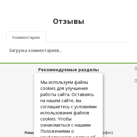
Отзывы
Комментарии
Загрузка комментариев...
Рекомендуемые разделы
Полезные ссылки
Мы используем файлы
cookies для улучшения
работы сайта. Оставаясь
на нашем сайте, вы
+7 (925) 084-10-60
соглашаетесь с условиями
использования файлов
cookies. Чтобы
info@belmebelshop.ru
ознакомиться с нашими
Положениями о
Наш адрес:
Москва
,
ул.Плещеева д.12 (офис)