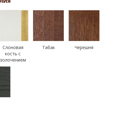
ния
Слоновая
Табак
Черешня
кость с
золочением
н