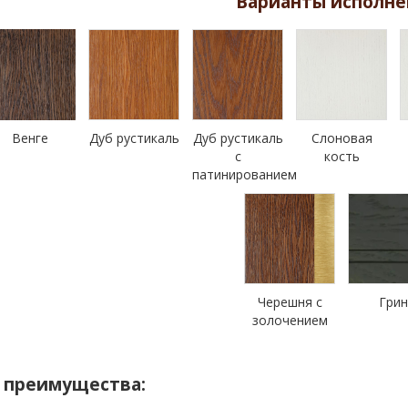
Варианты исполне
Венге
Дуб рустикаль
Дуб рустикаль
Слоновая
с
кость
патинированием
Черешня с
Гри
золочением
 преимущества: