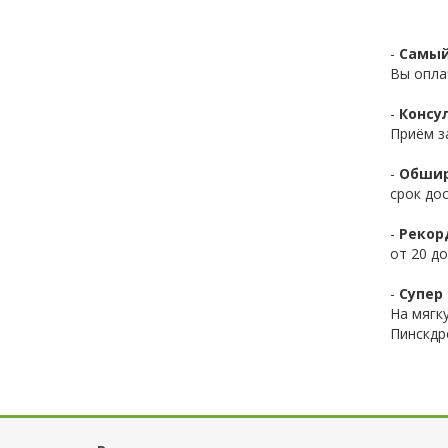
-
Самый
Вы опла
-
Консул
Приём з
-
Обшир
срок до
-
Рекор
от 20 до
-
Супер 
На мягк
Пинскдр