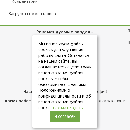
Комментарии
Загрузка комментариев...
Рекомендуемые разделы
Полезные ссылки
Мы используем файлы
cookies для улучшения
работы сайта. Оставаясь
на нашем сайте, вы
+7 (925) 084-10-60
соглашаетесь с условиями
использования файлов
cookies. Чтобы
info@belmebelshop.ru
ознакомиться с нашими
Положениями о
Наш адрес:
Москва
,
ул.Плещеева д.12 (офис)
конфиденциальности и об
Время работы магазина:
с 10:00 до 21:00 (обработка заказов и
использовании файлов
консультация)
cookie,
нажмите здесь
.
Я согласен