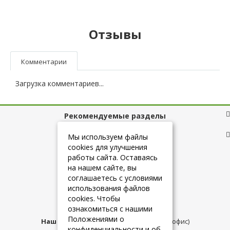
Отзывы
Комментарии
Загрузка комментариев...
Рекомендуемые разделы
Полезные ссылки
Мы используем файлы
cookies для улучшения
работы сайта. Оставаясь
на нашем сайте, вы
+7 (925) 084-10-60
соглашаетесь с условиями
использования файлов
cookies. Чтобы
info@belmebelshop.ru
ознакомиться с нашими
Положениями о
Наш адрес:
Москва
,
ул.Плещеева д.12 (офис)
конфиденциальности и об