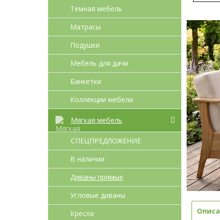
Темная мебель
Матрасы
Подушки
Мебель для дачи
Банкетки
Коллекции мебели
Мягкая мебель
СПЕЦПРЕДЛОЖЕНИЕ
В наличии
Диваны прямые
Угловые диваны
Описа
Кресла