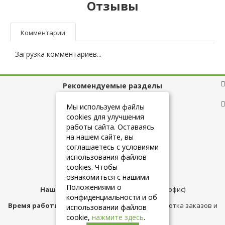
Отзывы
Комментарии
Загрузка комментариев...
Рекомендуемые разделы
Полезные ссылки
Мы используем файлы
cookies для улучшения
работы сайта. Оставаясь
на нашем сайте, вы
+7 (925) 084-10-60
соглашаетесь с условиями
использования файлов
cookies. Чтобы
info@belmebelshop.ru
ознакомиться с нашими
Положениями о
Наш адрес:
Москва
,
ул.Плещеева д.12 (офис)
конфиденциальности и об
Время работы магазина:
с 10:00 до 21:00 (обработка заказов и
использовании файлов
консультация)
cookie,
нажмите здесь
.