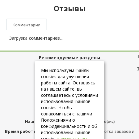
Отзывы
Комментарии
Загрузка комментариев...
Рекомендуемые разделы
Полезные ссылки
Мы используем файлы
cookies для улучшения
работы сайта. Оставаясь
на нашем сайте, вы
+7 (925) 084-10-60
соглашаетесь с условиями
использования файлов
cookies. Чтобы
info@belmebelshop.ru
ознакомиться с нашими
Положениями о
Наш адрес:
Москва
,
ул.Плещеева д.12 (офис)
конфиденциальности и об
Время работы магазина:
с 10:00 до 21:00 (обработка заказов и
использовании файлов
консультация)
cookie,
нажмите здесь
.