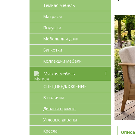
Темная мебель
Матрасы
Подушки
Мебель для дачи
Банкетки
Коллекции мебели
Мягкая мебель
СПЕЦПРЕДЛОЖЕНИЕ
В наличии
Диваны прямые
Угловые диваны
Кресла
Описа