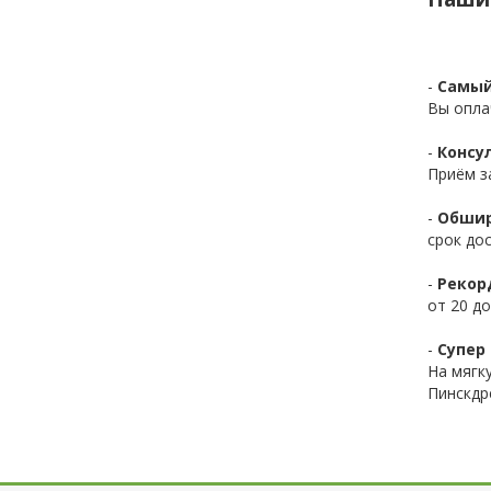
-
Самый
Вы опла
-
Консул
Приём з
-
Обшир
срок до
-
Рекор
от 20 до
-
Супер 
На мягк
Пинскдр