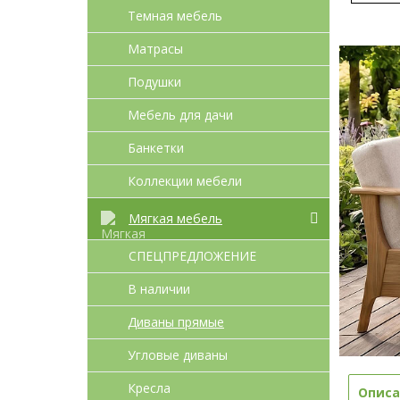
Темная мебель
Матрасы
Подушки
Мебель для дачи
Банкетки
Коллекции мебели
Мягкая мебель
СПЕЦПРЕДЛОЖЕНИЕ
В наличии
Диваны прямые
Угловые диваны
Кресла
Описа