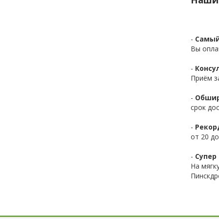
-
Самый
Вы опла
-
Консул
Приём з
-
Обшир
срок до
-
Рекор
от 20 до
-
Супер 
На мягк
Пинскдр