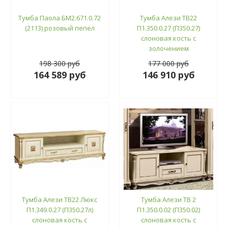
Тумба Паола БМ2.671.0.72
Тумба Алези ТВ22
(2113) розовый пепел
П1.350.0.27 (П350.27)
слоновая кость с
золочением
198 300 руб
177 000 руб
164 589 руб
146 910 руб
Тумба Алези ТВ22 Люкс
Тумба Алези ТВ 2
П1.349.0.27 (П350.27л)
П1.350.0.02 (П350.02)
слоновая кость с
слоновая кость с