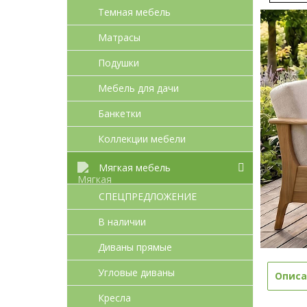
Темная мебель
Матрасы
Подушки
Мебель для дачи
Банкетки
Коллекции мебели
Мягкая мебель
СПЕЦПРЕДЛОЖЕНИЕ
В наличии
Диваны прямые
Угловые диваны
Описа
Кресла