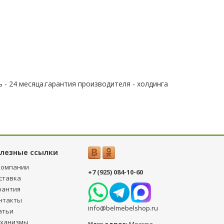
 - 24 месяца.гарантия производителя - холдинга
лезные ссылки
компании
+7 (925) 084-10-60
ставка
рантия
нтакты
info@belmebelshop.ru
атьи
ханизмы
Наш адрес:
Москва
,