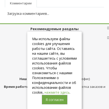
Комментарии
Загрузка комментариев...
Рекомендуемые разделы
Полезные ссылки
Мы используем файлы
cookies для улучшения
работы сайта. Оставаясь
на нашем сайте, вы
+7 (925) 084-10-60
соглашаетесь с условиями
использования файлов
cookies. Чтобы
info@belmebelshop.ru
ознакомиться с нашими
Положениями о
Наш адрес:
Москва
,
ул.Плещеева д.12 (офис)
конфиденциальности и об
Время работы магазина:
с 10:00 до 21:00 (обработка заказов и
использовании файлов
консультация)
cookie,
нажмите здесь
.
Я согласен