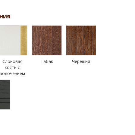
ния
Слоновая
Табак
Черешня
кость с
золочением
н