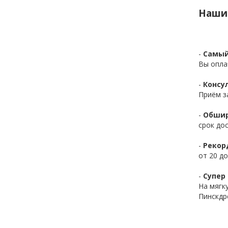
Наши
-
Самый
Вы опла
-
Консул
Приём з
-
Обшир
срок до
-
Рекор
от 20 до
-
Супер 
На мягк
Пинскдр