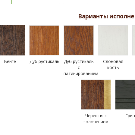
Варианты исполне
Венге
Дуб рустикаль
Дуб рустикаль
Слоновая
с
кость
патинированием
Черешня с
Гри
золочением