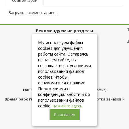
Комментарии
Загрузка комментариев...
Рекомендуемые разделы
Полезные ссылки
Мы используем файлы
cookies для улучшения
работы сайта. Оставаясь
на нашем сайте, вы
+7 (925) 084-10-60
соглашаетесь с условиями
использования файлов
cookies. Чтобы
info@belmebelshop.ru
ознакомиться с нашими
Положениями о
Наш адрес:
Москва
,
ул.Плещеева д.12 (офис)
конфиденциальности и об
Время работы магазина:
с 10:00 до 21:00 (обработка заказов и
использовании файлов
консультация)
cookie,
нажмите здесь
.
Я согласен