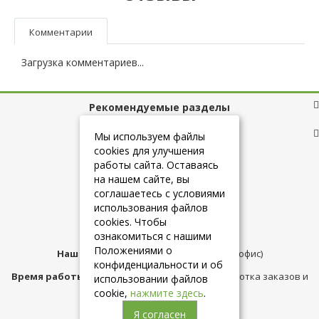
Комментарии
Загрузка комментариев...
Рекомендуемые разделы
Полезные ссылки
Мы используем файлы
cookies для улучшения
работы сайта. Оставаясь
на нашем сайте, вы
+7 (925) 084-10-60
соглашаетесь с условиями
использования файлов
cookies. Чтобы
info@belmebelshop.ru
ознакомиться с нашими
Положениями о
Наш адрес:
Москва
,
ул.Плещеева д.12 (офис)
конфиденциальности и об
Время работы магазина:
с 10:00 до 21:00 (обработка заказов и
использовании файлов
консультация)
cookie,
нажмите здесь
.
Я согласен