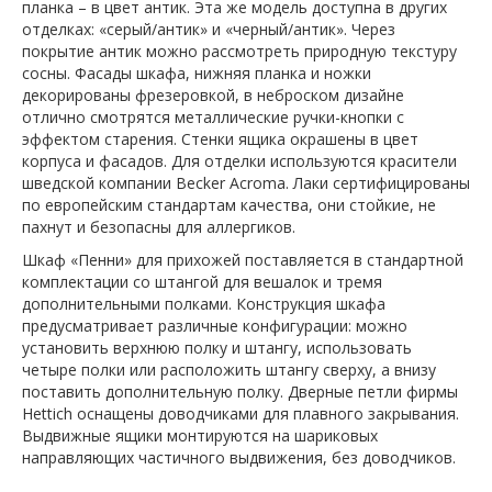
планка – в цвет антик. Эта же модель доступна в других
отделках: «серый/антик» и «черный/антик». Через
покрытие антик можно рассмотреть природную текстуру
сосны. Фасады шкафа, нижняя планка и ножки
декорированы фрезеровкой, в неброском дизайне
отлично смотрятся металлические ручки-кнопки с
эффектом старения. Стенки ящика окрашены в цвет
корпуса и фасадов. Для отделки используются красители
шведской компании Becker Acromа. Лаки сертифицированы
по европейским стандартам качества, они стойкие, не
пахнут и безопасны для аллергиков.
Шкаф «Пенни» для прихожей поставляется в стандартной
комплектации со штангой для вешалок и тремя
дополнительными полками. Конструкция шкафа
предусматривает различные конфигурации: можно
установить верхнюю полку и штангу, использовать
четыре полки или расположить штангу сверху, а внизу
поставить дополнительную полку. Дверные петли фирмы
Hettich оснащены доводчиками для плавного закрывания.
Выдвижные ящики монтируются на шариковых
направляющих частичного выдвижения, без доводчиков.