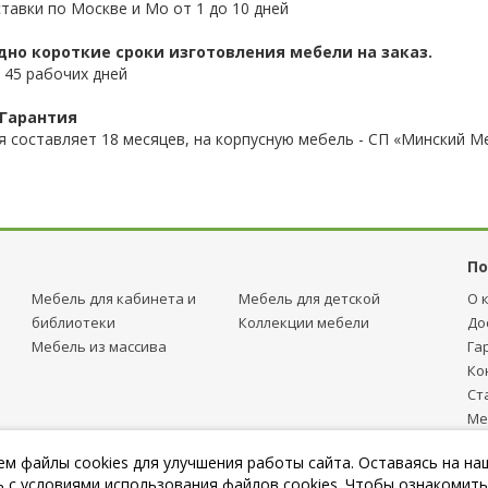
ставки по Москве и Мо от 1 до 10 дней
дно короткие сроки изготовления мебели на заказ.
 45 рабочих дней
 Гарантия
я составляет 18 месяцев, на корпусную мебель - СП «Минский М
По
Мебель для кабинета и
Мебель для детcкой
О 
библиотеки
Коллекции мебели
До
Мебель из массива
Га
Ко
Ст
Ме
тр
м файлы cookies для улучшения работы сайта. Оставаясь на на
Пу
 с условиями использования файлов cookies. Чтобы ознакомить