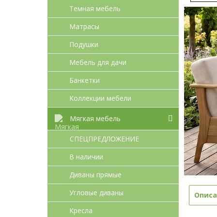
Темная мебель
Матрасы
Подушки
Мебель для дачи
Банкетки
Коллекции мебели
Мягкая мебель
СПЕЦПРЕДЛОЖЕНИЕ
В наличии
Диваны прямые
Угловые диваны
Описа
Кресла