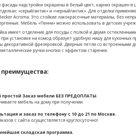
и фасады надстройки окрашены в белый цвет, карниз окрашен в ц
отделках: «серый/антик» и «черный/антик». Для отделки примен
Becker Acroma. Это стойкие лакокрасочные материалы, без непри
ергенные. Мебель «Пенни» можно использовать в детских учреж
йка имеет отделение для посуды с полкой и двумя остекленным
 при установке на комод образует удобную нишу для кухонных п
ы декоративной фрезеровкой. Дверные петли со встроенными до
 металлические ручки-кнопки с эффектом старения.
 преимущества:
 простой Заказ мебели БЕЗ ПРЕДОПЛАТЫ
.
чиваете мебель на дому при получении.
ьтация и заказ по телефону с 10 до 21 по Москве.
аказов с сайта осуществляется круглосуточно!
нейшая складская программа.