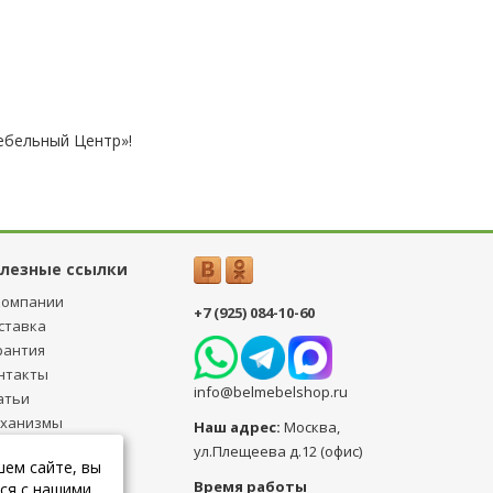
ебельный Центр»!
лезные ссылки
компании
+7 (925) 084-10-60
ставка
рантия
нтакты
info@belmebelshop.ru
атьи
ханизмы
Наш адрес:
Москва
,
ансформации
ул.Плещеева д.12 (офис)
шем сайте, вы
бличная оферта
Время работы
ся с нашими