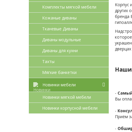
Корпус 
Комплекты мягкой мебели
других 
бренда 
Кожаные диваны
гипоалл
Тканевые Диваны
Надстро
которое
Диваны модульные
украшен
дверцах
Диваны для кухни
Тахты
Наши
Мягкие банкетки
Новинки мебели
-
Самый
Новинки мягкой мебели
Вы опла
Новинки корпусной мебели
-
Консул
Приём з
-
Обшир