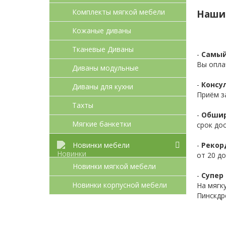
Комплекты мягкой мебели
Наши
Кожаные диваны
Тканевые Диваны
-
Самый
Вы опла
Диваны модульные
-
Консул
Диваны для кухни
Приём з
Тахты
-
Обшир
Мягкие банкетки
срок до
-
Рекор
Новинки мебели
от 20 до
Новинки мягкой мебели
-
Супер 
Новинки корпусной мебели
На мягк
Пинскдр