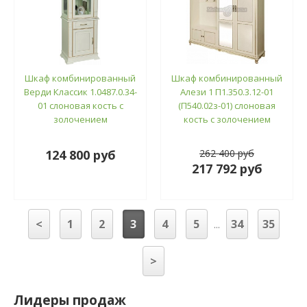
Шкаф комбинированный
Шкаф комбинированный
Верди Классик 1.0487.0.34-
Алези 1 П1.350.3.12-01
01 слоновая кость с
(П540.02з-01) слоновая
золочением
кость с золочением
124 800 руб
262 400 руб
217 792 руб
<
1
2
3
4
5
34
35
...
>
Лидеры продаж