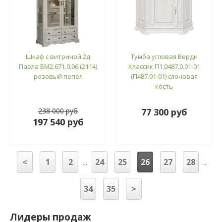
Шкаф с витриной 2д
Тумба угловая Верди
Паола БМ2.671.0.06 (2114)
Классик П1.0487.0.01-01
розовый пепел
(П487.01-01) слоновая
кость
238 000 руб
77 300 руб
197 540 руб
<
1
2
24
25
26
27
28
...
...
34
35
>
Лидеры продаж