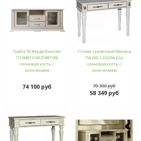
Тумба ТВ Верди Классик
Столик туалетный Милана
П1.0487.0.09 (П487.09)
П4.265.1.22(294.22с)
слоновая кость с
слоновая кость с
золочением
золочением
74 100 руб
70 300 руб
58 349 руб