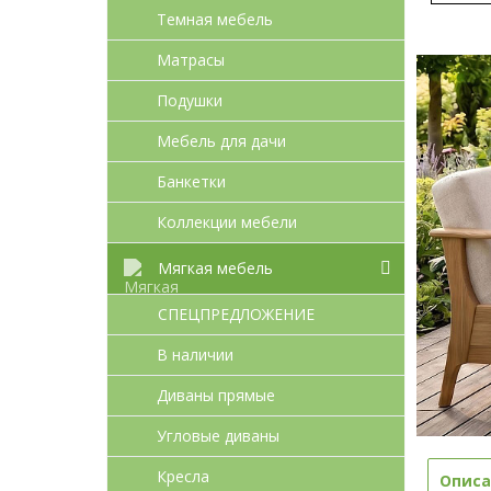
Темная мебель
Матрасы
Подушки
Мебель для дачи
Банкетки
Коллекции мебели
Мягкая мебель
СПЕЦПРЕДЛОЖЕНИЕ
В наличии
Диваны прямые
Угловые диваны
Кресла
Описа