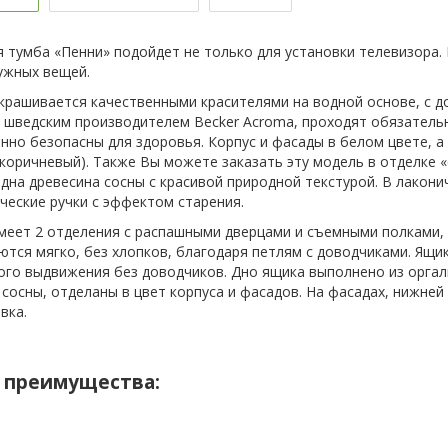
 тумба «Пенни» подойдет не только для установки телевизора.
ужных вещей.
крашивается качественными красителями на водной основе, с д
 шведским производителем Becker Acroma, проходят обязательн
нно безопасны для здоровья. Корпус и фасады в белом цвете, а 
-коричневый). Также Вы можете заказать эту модель в отделке «
идна древесина сосны с красивой природной текстурой. В лакон
ческие ручки с эффектом старения.
меет 2 отделения с распашными дверцами и съемными полками,
ются мягко, без хлопков, благодаря петлям с доводчиками. Ящ
ого выдвижения без доводчиков. Дно ящика выполнено из оргали
 сосны, отделаны в цвет корпуса и фасадов. На фасадах, нижней
вка.
 преимущества: