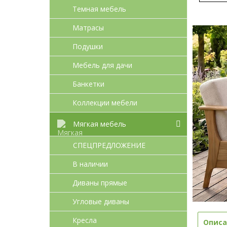
Темная мебель
Матрасы
Подушки
Мебель для дачи
Банкетки
Коллекции мебели
Мягкая мебель
СПЕЦПРЕДЛОЖЕНИЕ
В наличии
Диваны прямые
Угловые диваны
Кресла
Описа