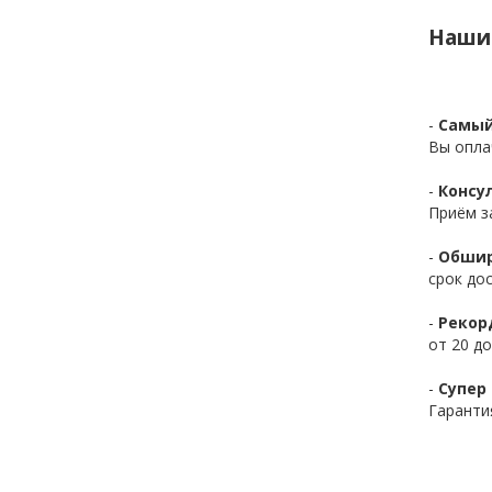
Наши
-
Самый
Вы опла
-
Консул
Приём з
-
Обшир
срок до
-
Рекор
от 20 до
-
Супер
Гаранти