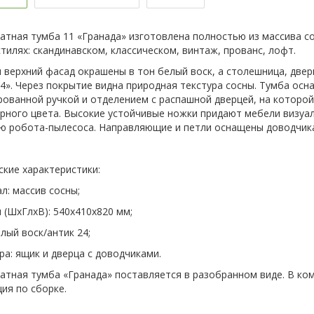
атная тумба 11 «Гранада» изготовлена полностью из массива со
тилях: скандинавском, классическом, винтаж, прованс, лофт.
и верхний фасад окрашены в тон белый воск, а столешница, две
24». Через покрытие видна природная текстура сосны. Тумба о
рованной ручкой и отделением с распашной дверцей, на которо
ерного цвета. Высокие устойчивые ножки придают мебели визуал
 робота-пылесоса. Направляющие и петли оснащены доводчика
ские характеристики:
л: массив сосны;
 (ШхГлхВ): 540х410х820 мм;
лый воск/антик 24;
ра: ящик и дверца с доводчиками.
атная тумба «Гранада» поставляется в разобранном виде. В ко
ия по сборке.