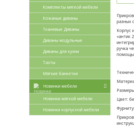
Комплекты мягкой мебели
Прикров
Кожаные диваны
разных с
Тканевые Диваны
Корпус 
«антик 
Диваны модульные
интегри
ручка ч
Диваны для кухни
помощью
Тахты
Техниче
Мягкие банкетки
Материа
Новинки мебели
Размеры
Новинки мягкой мебели
Цвет: бе
Фурниту
Новинки корпусной мебели
Прикров
инструкц