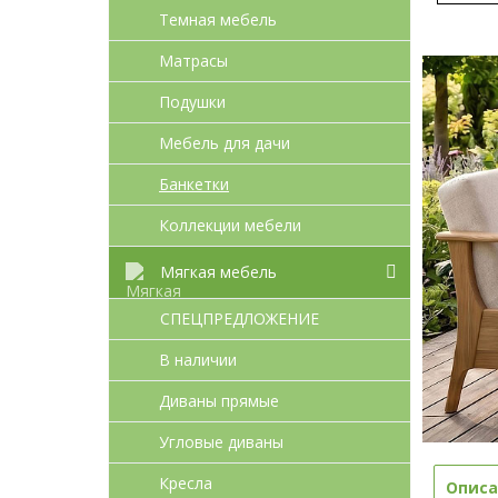
Темная мебель
Матрасы
Подушки
Мебель для дачи
Банкетки
Коллекции мебели
Мягкая мебель
СПЕЦПРЕДЛОЖЕНИЕ
В наличии
Диваны прямые
Угловые диваны
Кресла
Описа