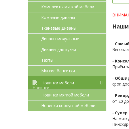
Комплекты мягкой мебели
ВНИМАНИ
Кожаные диваны
Наши
Тканевые Диваны
Диваны модульные
-
Самый
Вы опла
Диваны для кухни
Тахты
-
Консул
Приём з
Мягкие банкетки
-
Обшир
Новинки мебели
срок до
Новинки мягкой мебели
-
Рекор
от 20 до
Новинки корпусной мебели
-
Супер 
На мягк
Пинскдр