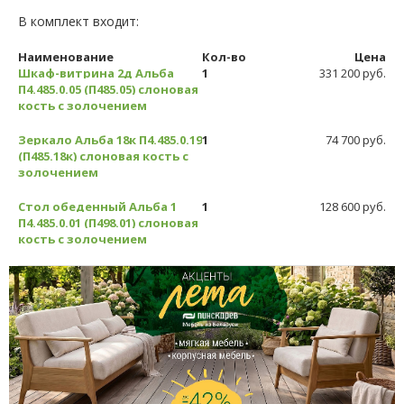
В комплект входит:
Наименование
Кол-во
Цена
Шкаф-витрина 2д Альба
1
331 200 руб.
П4.485.0.05 (П485.05) слоновая
кость с золочением
Зеркало Альба 18к П4.485.0.19
1
74 700 руб.
(П485.18к) слоновая кость с
золочением
Стол обеденный Альба 1
1
128 600 руб.
П4.485.0.01 (П498.01) слоновая
кость с золочением