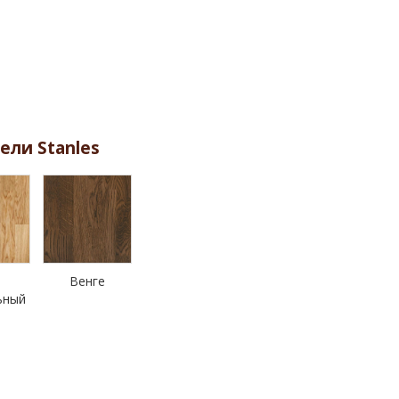
ели Stanles
Венге
ьный