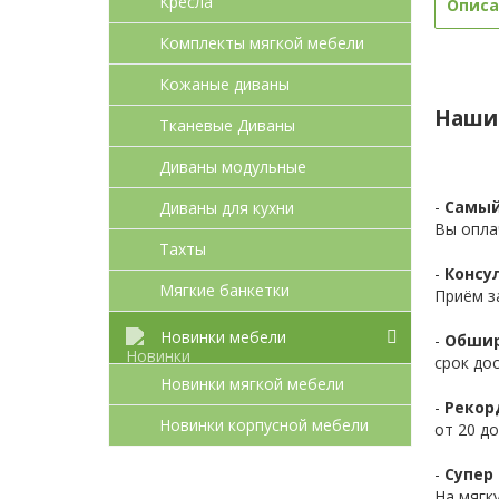
Кресла
Описа
Комплекты мягкой мебели
Кожаные диваны
Наши
Тканевые Диваны
Диваны модульные
-
Самый
Диваны для кухни
Вы опла
Тахты
-
Консул
Мягкие банкетки
Приём з
Новинки мебели
-
Обшир
срок до
Новинки мягкой мебели
-
Рекор
Новинки корпусной мебели
от 20 до
-
Супер 
На мягк