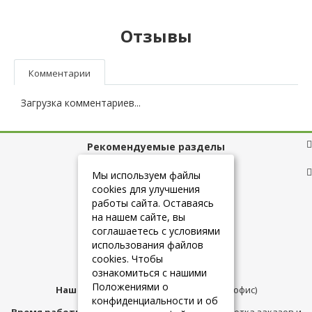
Отзывы
Комментарии
Загрузка комментариев...
Рекомендуемые разделы
Полезные ссылки
Мы используем файлы
cookies для улучшения
работы сайта. Оставаясь
на нашем сайте, вы
+7 (925) 084-10-60
соглашаетесь с условиями
использования файлов
cookies. Чтобы
info@belmebelshop.ru
ознакомиться с нашими
Положениями о
Наш адрес:
Москва
,
ул.Плещеева д.12 (офис)
конфиденциальности и об