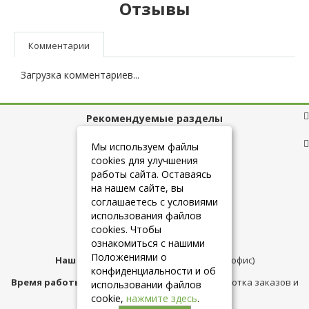
Отзывы
Комментарии
Загрузка комментариев...
Рекомендуемые разделы
Полезные ссылки
Мы используем файлы
cookies для улучшения
работы сайта. Оставаясь
на нашем сайте, вы
+7 (925) 084-10-60
соглашаетесь с условиями
использования файлов
cookies. Чтобы
info@belmebelshop.ru
ознакомиться с нашими
Положениями о
Наш адрес:
Москва
,
ул.Плещеева д.12 (офис)
конфиденциальности и об
Время работы магазина:
с 10:00 до 21:00 (обработка заказов и
использовании файлов
консультация)
cookie,
нажмите здесь
.