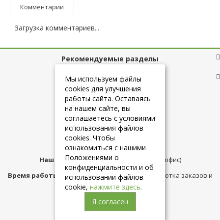
Комментарии
Загрузка комментариев...
Рекомендуемые разделы
Полезные ссылки
Мы используем файлы
cookies для улучшения
работы сайта. Оставаясь
на нашем сайте, вы
+7 (925) 084-10-60
соглашаетесь с условиями
использования файлов
cookies. Чтобы
info@belmebelshop.ru
ознакомиться с нашими
Положениями о
Наш адрес:
Москва
,
ул.Плещеева д.12 (офис)
конфиденциальности и об
Время работы магазина:
с 10:00 до 21:00 (обработка заказов и
использовании файлов
консультация)
cookie,
нажмите здесь
.
Я согласен