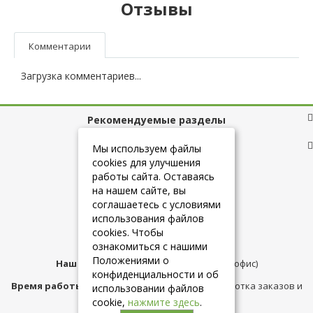
Отзывы
Комментарии
Загрузка комментариев...
Рекомендуемые разделы
Полезные ссылки
Мы используем файлы
cookies для улучшения
работы сайта. Оставаясь
на нашем сайте, вы
+7 (925) 084-10-60
соглашаетесь с условиями
использования файлов
cookies. Чтобы
info@belmebelshop.ru
ознакомиться с нашими
Положениями о
Наш адрес:
Москва
,
ул.Плещеева д.12 (офис)
конфиденциальности и об
Время работы магазина:
с 10:00 до 21:00 (обработка заказов и
использовании файлов
консультация)
cookie,
нажмите здесь
.