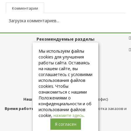
Комментарии
Загрузка комментариев...
Рекомендуемые разделы
Полезные ссылки
Мы используем файлы
cookies для улучшения
работы сайта. Оставаясь
на нашем сайте, вы
+7 (925) 084-10-60
соглашаетесь с условиями
использования файлов
cookies. Чтобы
info@belmebelshop.ru
ознакомиться с нашими
Положениями о
Наш адрес:
Москва
,
ул.Плещеева д.12 (офис)
конфиденциальности и об
Время работы магазина:
с 10:00 до 21:00 (обработка заказов и
использовании файлов
консультация)
cookie,
нажмите здесь
.
Я согласен