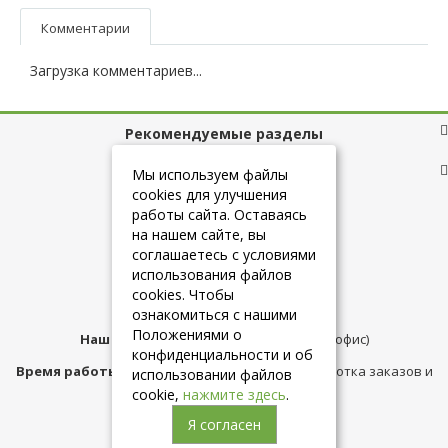
Комментарии
Загрузка комментариев...
Рекомендуемые разделы
Полезные ссылки
Мы используем файлы
cookies для улучшения
работы сайта. Оставаясь
на нашем сайте, вы
+7 (925) 084-10-60
соглашаетесь с условиями
использования файлов
cookies. Чтобы
info@belmebelshop.ru
ознакомиться с нашими
Положениями о
Наш адрес:
Москва
,
ул.Плещеева д.12 (офис)
конфиденциальности и об
Время работы магазина:
с 10:00 до 21:00 (обработка заказов и
использовании файлов
консультация)
cookie,
нажмите здесь
.
Я согласен