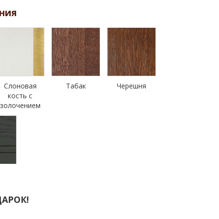
ния
Слоновая
Табак
Черешня
кость с
золочением
н
АРОК!