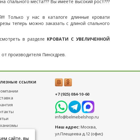
ина спального места??? Вы имеете высокий рост???
!!! Только у нас в каталоге длинные кровати
березы теперь можно заказать с длиной спального
осмотреть в разделе
КРОВАТИ С УВЕЛИЧЕННОЙ
 от производителя Пинскдрев.
лезные ссылки
компании
+7 (925) 084-10-60
ставка
рантия
нтакты
info@belmebelshop.ru
атьи
ханизмы
Наш адрес:
Москва
,
ансформации
ул.Плещеева д.12 (офис)
шем сайте, вы
бличная оферта