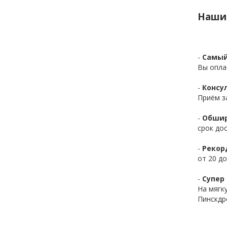
Наши
-
Самый
Вы опла
-
Консул
Приём з
-
Обшир
срок до
-
Рекор
от 20 до
-
Супер 
На мягк
Пинскдр