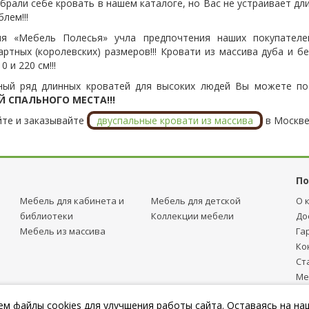
брали себе кровать в нашем каталоге, но Вас не устраивает дл
лем!!!
я «Мебель Полесья» учла предпочтения наших покупателей
артных (королевских) размеров!!! Кровати из массива дуба и 
0 и 220 см!!!
ый ряд длинных кроватей для высоких людей Вы можете п
 СПАЛЬНОГО МЕСТА!!!
те и заказывайте
двуспальные кровати из массива
в Москве
По
Мебель для кабинета и
Мебель для детcкой
О 
библиотеки
Коллекции мебели
До
Мебель из массива
Га
Ко
Ст
Ме
тр
м файлы cookies для улучшения работы сайта. Оставаясь на на
Пу