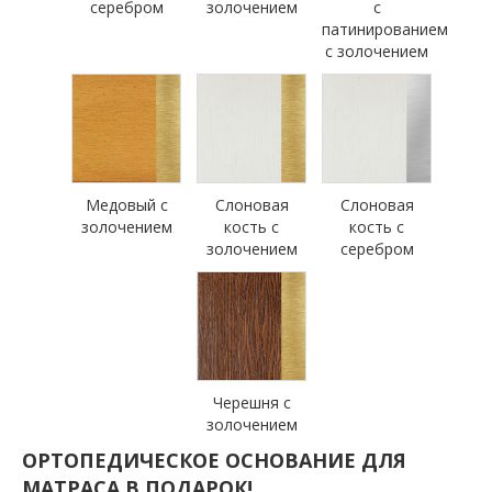
серебром
золочением
с
патинированием
с золочением
Медовый с
Слоновая
Слоновая
золочением
кость с
кость с
золочением
серебром
Черешня с
золочением
ОРТОПЕДИЧЕСКОЕ ОСНОВАНИЕ ДЛЯ
МАТРАСА В ПОДАРОК!