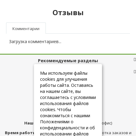
Отзывы
Комментарии
Загрузка комментариев...
Рекомендуемые разделы
Полезные ссылки
Мы используем файлы
cookies для улучшения
работы сайта. Оставаясь
на нашем сайте, вы
+7 (925) 084-10-60
соглашаетесь с условиями
использования файлов
cookies. Чтобы
info@belmebelshop.ru
ознакомиться с нашими
Положениями о
Наш адрес:
Москва
,
ул.Плещеева д.12 (офис)
конфиденциальности и об
Время работы магазина:
с 10:00 до 21:00 (обработка заказов и
использовании файлов