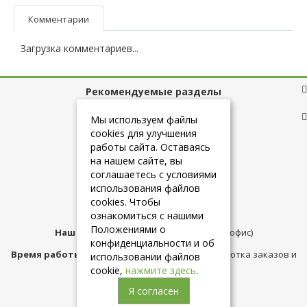
Комментарии
Загрузка комментариев...
Рекомендуемые разделы
Полезные ссылки
Мы используем файлы
cookies для улучшения
работы сайта. Оставаясь
на нашем сайте, вы
+7 (925) 084-10-60
соглашаетесь с условиями
использования файлов
cookies. Чтобы
info@belmebelshop.ru
ознакомиться с нашими
Положениями о
Наш адрес:
Москва
,
ул.Плещеева д.12 (офис)
конфиденциальности и об
Время работы магазина:
с 10:00 до 21:00 (обработка заказов и
использовании файлов
консультация)
cookie,
нажмите здесь
.
Я согласен