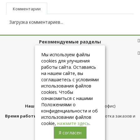
Комментарии
Загрузка комментариев...
Рекомендуемые разделы
Полезные ссылки
Мы используем файлы
cookies для улучшения
работы сайта. Оставаясь
на нашем сайте, вы
+7 (925) 084-10-60
соглашаетесь с условиями
использования файлов
cookies. Чтобы
info@belmebelshop.ru
ознакомиться с нашими
Положениями о
Наш адрес:
Москва
,
ул.Плещеева д.12 (офис)
конфиденциальности и об
Время работы магазина:
с 10:00 до 21:00 (обработка заказов и
использовании файлов
консультация)
cookie,
нажмите здесь
.
Я согласен