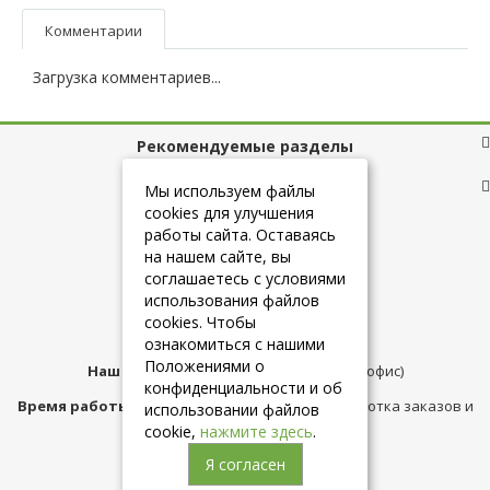
Комментарии
Загрузка комментариев...
Рекомендуемые разделы
Полезные ссылки
Мы используем файлы
cookies для улучшения
работы сайта. Оставаясь
на нашем сайте, вы
+7 (925) 084-10-60
соглашаетесь с условиями
использования файлов
cookies. Чтобы
info@belmebelshop.ru
ознакомиться с нашими
Положениями о
Наш адрес:
Москва
,
ул.Плещеева д.12 (офис)
конфиденциальности и об
Время работы магазина:
с 10:00 до 21:00 (обработка заказов и
использовании файлов
консультация)
cookie,
нажмите здесь
.
Я согласен