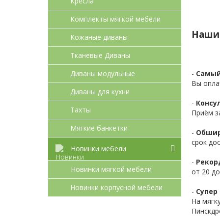
Кресла
Комплекты мягкой мебели
Наши
Кожаные диваны
Тканевые Диваны
Диваны модульные
-
Самый
Вы опла
Диваны для кухни
-
Консул
Тахты
Приём з
Мягкие банкетки
-
Обшир
срок до
Новинки мебели
-
Рекор
Новинки мягкой мебели
от 20 до
Новинки корпусной мебели
-
Супер 
На мягк
Пинскдр